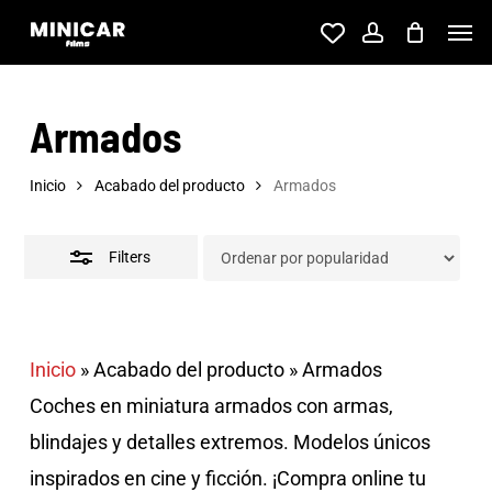
Skip
Men
account
to
Close
main
Filters
Armados
content
Inicio
Acabado del producto
Armados
Filters
Inicio
»
Acabado del producto
»
Armados
Coches en miniatura armados con armas,
blindajes y detalles extremos. Modelos únicos
inspirados en cine y ficción. ¡Compra online tu