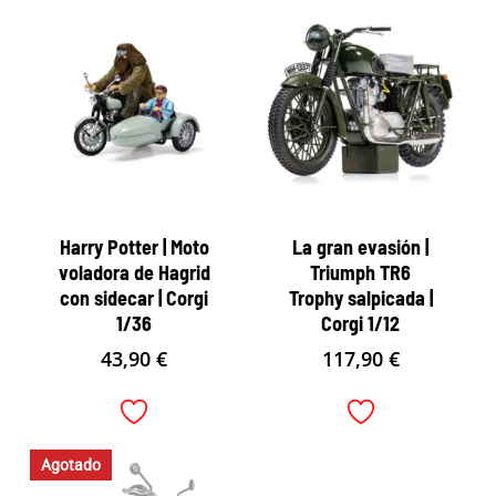
Harry Potter | Moto
La gran evasión |
voladora de Hagrid
Triumph TR6
con sidecar | Corgi
Trophy salpicada |
1/36
Corgi 1/12
43,90
€
117,90
€
Agotado