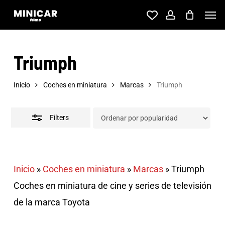
Skip
Men
account
to
Close
main
Filters
Triumph
content
Inicio
Coches en miniatura
Marcas
Triumph
Filters
Inicio
»
Coches en miniatura
»
Marcas
»
Triumph
Coches en miniatura de cine y series de televisión
de la marca Toyota