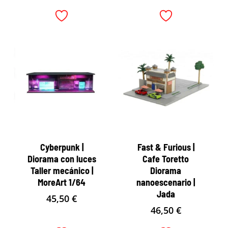
Cyberpunk |
Fast & Furious |
Diorama con luces
Cafe Toretto
Taller mecánico |
Diorama
MoreArt 1/64
nanoescenario |
Jada
45,50
€
46,50
€