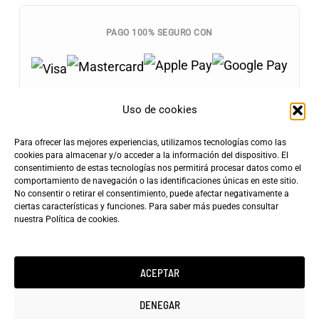
PAGO 100% SEGURO CON
Uso de cookies
Para ofrecer las mejores experiencias, utilizamos tecnologías como las
Envíos Gratis
cookies para almacenar y/o acceder a la información del dispositivo. El
+100€
consentimiento de estas tecnologías nos permitirá procesar datos como el
Tarifa de Envío
Entrega Rápida
comportamiento de navegación o las identificaciones únicas en este sitio.
4,90€
24-72h
No consentir o retirar el consentimiento, puede afectar negativamente a
ciertas características y funciones. Para saber más puedes consultar
nuestra
Política de cookies
.
ACEPTAR
Copyright ©2025 minicarfilms.com
DENEGAR