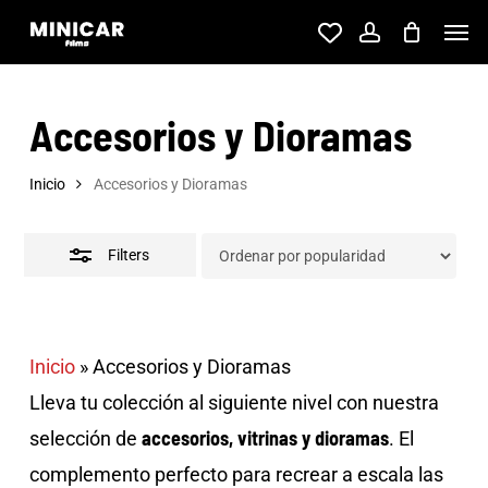
Skip
Men
account
to
Close
main
Filters
Accesorios y Dioramas
content
Inicio
Accesorios y Dioramas
Filters
Inicio
»
Accesorios y Dioramas
Lleva tu colección al siguiente nivel con nuestra
accesorios, vitrinas y dioramas
selección de
. El
complemento perfecto para recrear a escala las