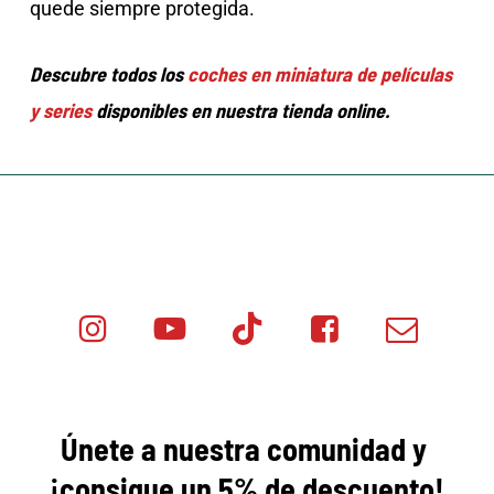
quede siempre protegida.
Descubre todos los
coches en miniatura de películas
y series
disponibles en nuestra tienda online.
Instagram
Youtube
Tik
Facebook
Email
Minicar
Tok
Minicar
Minicar
Films
Films
Films
Únete a nuestra comunidad y
¡consigue
un 5% de descuento!