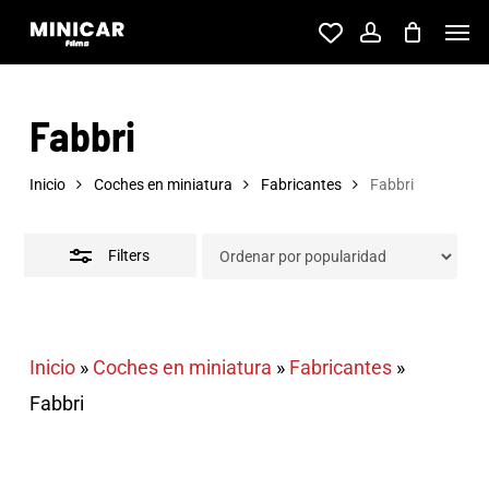
Skip
Men
account
to
Close
main
Filters
Fabbri
content
Inicio
Coches en miniatura
Fabricantes
Fabbri
Filters
Inicio
»
Coches en miniatura
»
Fabricantes
»
Fabbri