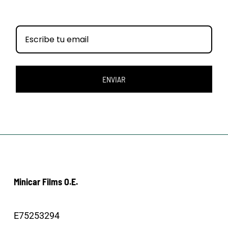
ENVIAR
Minicar Films O.E.
E75253294