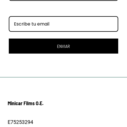
ENVIAR
Minicar Films O.E.
E75253294