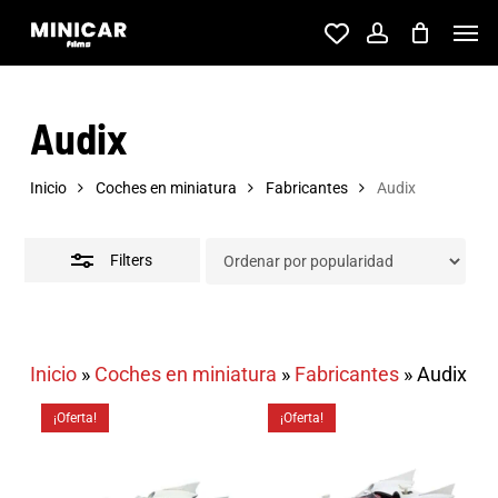
Skip
Men
account
to
Close
main
Filters
Audix
content
Inicio
Coches en miniatura
Fabricantes
Audix
Filters
Inicio
»
Coches en miniatura
»
Fabricantes
»
Audix
¡Oferta!
¡Oferta!