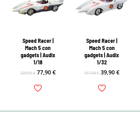
Speed Racer |
Speed Racer |
Mach 5 con
Mach 5 con
gadgets | Audix
gadgets | Audix
1/18
1/32
El
El
El
El
77,90
€
39,90
€
229,95
€
157,90
€
precio
precio
precio
precio
original
actual
original
actual
era:
es:
era:
es:
229,95 €.
77,90 €.
157,90 €.
39,90 €.