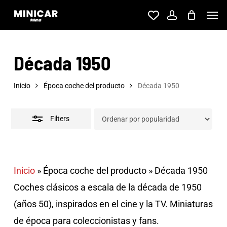
Skip
Men
account
to
Close
main
Filters
Década 1950
content
Inicio
Época coche del producto
Década 1950
Filters
Inicio
»
Época coche del producto
»
Década 1950
Coches clásicos a escala de la década de 1950
(años 50), inspirados en el cine y la TV. Miniaturas
de época para coleccionistas y fans.