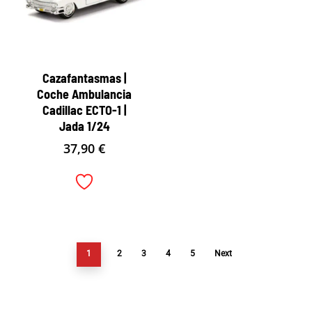
Cazafantasmas |
Coche Ambulancia
Cadillac ECTO-1 |
Jada 1/24
37,90
€
1
2
3
4
5
Next