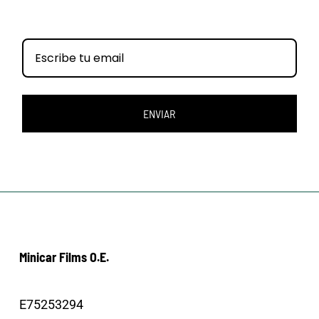
ENVIAR
Minicar Films O.E.
E75253294