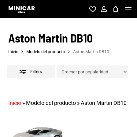
Skip
Men
account
to
Close
main
Filters
Aston Martin DB10
content
Inicio
Modelo del producto
Aston Martin DB10
Filters
Inicio
»
Modelo del producto
»
Aston Martin DB10