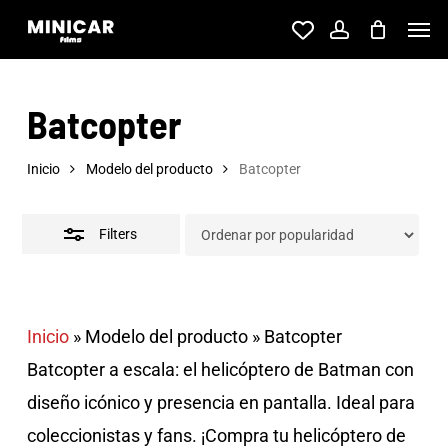
Skip
Men
account
to
Close
main
Filters
Batcopter
content
Inicio
Modelo del producto
Batcopter
Filters
Inicio
»
Modelo del producto
»
Batcopter
Batcopter a escala: el helicóptero de Batman con
diseño icónico y presencia en pantalla. Ideal para
coleccionistas y fans. ¡Compra tu helicóptero de