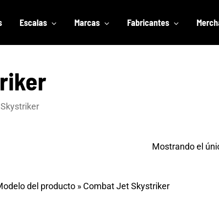
s
Escalas
Marcas
Fabricantes
Merch
riker
Skystriker
Mostrando el úni
odelo del producto
»
Combat Jet Skystriker