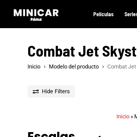
Skip
Películas
Serie
to
main
content
Combat Jet Skyst
Inicio
Modelo del producto
Combat Jet 
Hide
Filters
Inicio
»
M
Escalas