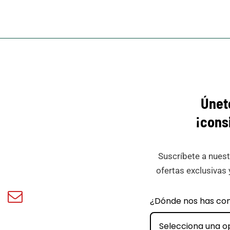
Únet
¡cons
Suscríbete a nuest
ofertas exclusivas 
book
Email
¿Dónde nos has co
ar
Minicar
Films
Selecciona una o