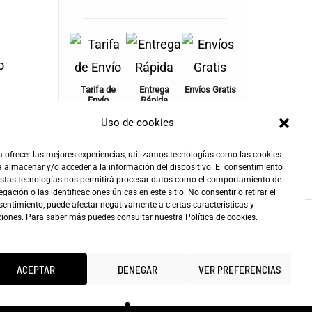
o
Tarifa de
Entrega
Envíos Gratis
Envío
Rápida
+100€
4,90€
24-72h
Uso de cookies
 ofrecer las mejores experiencias, utilizamos tecnologías como las cookies
 almacenar y/o acceder a la información del dispositivo. El consentimiento
estas tecnologías nos permitirá procesar datos como el comportamiento de
gación o las identificaciones únicas en este sitio. No consentir o retirar el
entimiento, puede afectar negativamente a ciertas características y
ciones. Para saber más puedes consultar nuestra
Política de cookies
.
ACEPTAR
DENEGAR
VER PREFERENCIAS