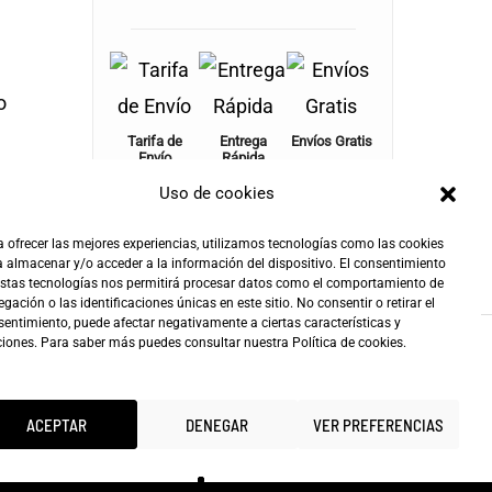
o
Tarifa de
Entrega
Envíos Gratis
Envío
Rápida
+100€
4,90€
24-72h
Uso de cookies
 ofrecer las mejores experiencias, utilizamos tecnologías como las cookies
 almacenar y/o acceder a la información del dispositivo. El consentimiento
estas tecnologías nos permitirá procesar datos como el comportamiento de
gación o las identificaciones únicas en este sitio. No consentir o retirar el
entimiento, puede afectar negativamente a ciertas características y
ciones. Para saber más puedes consultar nuestra
Política de cookies
.
ACEPTAR
DENEGAR
VER PREFERENCIAS