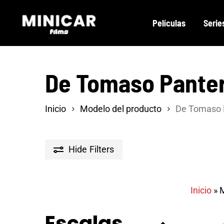
Skip
Películas
Serie
to
main
content
De Tomaso Pante
Inicio
Modelo del producto
De Tomaso 
Hide
Filters
Inicio
»
M
Escalas