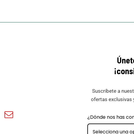
Únet
¡cons
Suscríbete a nuest
ofertas exclusivas 
book
Email
¿Dónde nos has co
ar
Minicar
Films
Selecciona una o