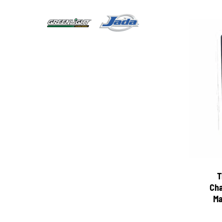
T
Cha
Ma