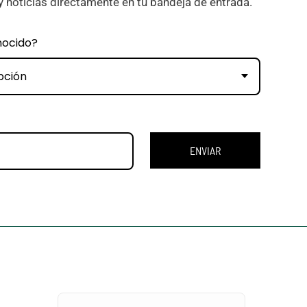
y noticias directamente en tu bandeja de entrada.
nocido?
pción
ENVIAR