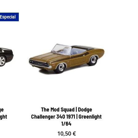
 Especial
ge
The Mod Squad | Dodge
ight
Challenger 340 1971 | Greenlight
1/64
10,50
€