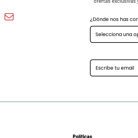
ofertas exclusivas 
book
Email
¿Dónde nos has co
ar
Minicar
Films
Selecciona una o
Políticas