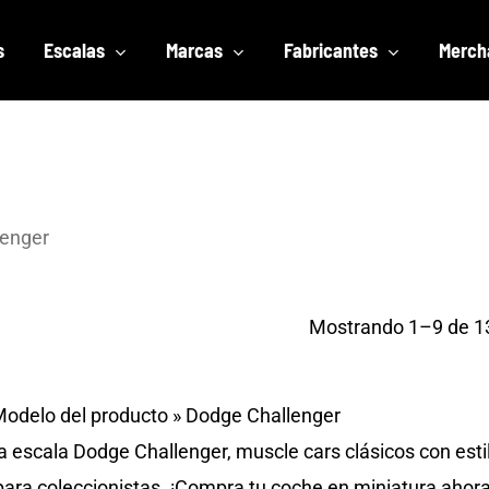
s
Escalas
Marcas
Fabricantes
Merch
lenger
Mostrando 1–9 de 13
odelo del producto
»
Dodge Challenger
 escala Dodge Challenger, muscle cars clásicos con esti
para coleccionistas. ¡Compra tu coche en miniatura ahora