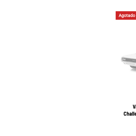
Agotado
V
Chall