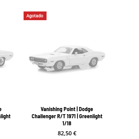
Agotado
e
Vanishing Point | Dodge
light
Challenger R/T 1971 | Greenlight
1/18
82,50
€