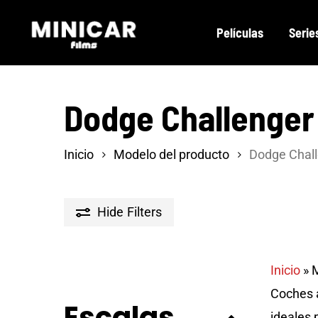
Skip
Películas
Serie
to
main
content
Dodge Challenger
Inicio
Modelo del producto
Dodge Chal
Hide
Filters
Inicio
»
M
Coches a
Escalas
ideales 