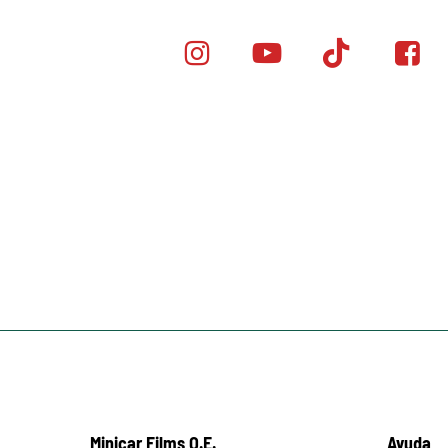
Instagram
Youtube
Tik
Face
Minicar
Tok
Minic
Films
Films
Minicar Films O.E.
Ayuda