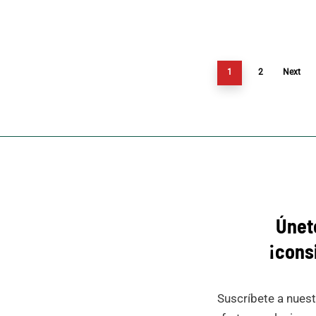
1
2
Next
Únet
¡cons
Suscríbete a nuest