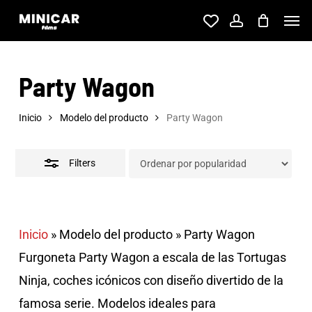
Skip
Men
account
to
Close
main
Filters
Party Wagon
content
Inicio
Modelo del producto
Party Wagon
Filters
Inicio
»
Modelo del producto
»
Party Wagon
Furgoneta Party Wagon a escala de las Tortugas
Ninja, coches icónicos con diseño divertido de la
famosa serie. Modelos ideales para