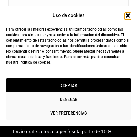
Uso de cookies
Para ofrecer las mejores experiencias, utilizamos tecnologías como las
Envíos Gratis
cookies para almacenar y/o acceder a la información del dispositivo. El
+100€
consentimiento de estas tecnologías nos permitirá procesar datos como el
Tarifa de Envío
Entrega Rápida
comportamiento de navegación o las identificaciones únicas en este sitio.
4,90€
24-72h
No consentir o retirar el consentimiento, puede afectar negativamente a
ciertas características y funciones. Para saber más puedes consultar
nuestra
Política de cookies
.
ACEPTAR
Copyright ©2025 minicarfilms.com
DENEGAR
VER PREFERENCIAS
Envío gratis a toda la península partir de 100€.