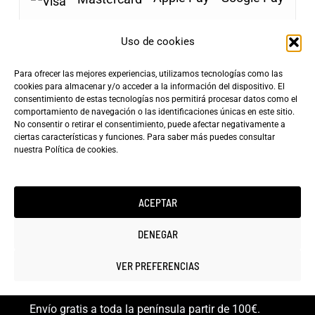
Uso de cookies
Para ofrecer las mejores experiencias, utilizamos tecnologías como las
Envíos Gratis
cookies para almacenar y/o acceder a la información del dispositivo. El
+100€
consentimiento de estas tecnologías nos permitirá procesar datos como el
Tarifa de Envío
Entrega Rápida
comportamiento de navegación o las identificaciones únicas en este sitio.
4,90€
24-72h
No consentir o retirar el consentimiento, puede afectar negativamente a
ciertas características y funciones. Para saber más puedes consultar
nuestra
Política de cookies
.
ACEPTAR
Copyright ©2025 minicarfilms.com
DENEGAR
VER PREFERENCIAS
Envío gratis a toda la península partir de 100€.