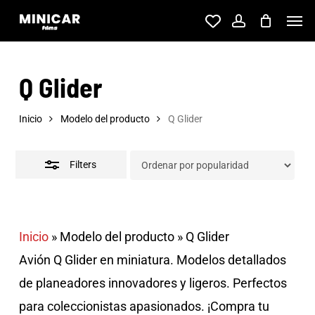
Skip
Men
account
to
Close
main
Filters
Q Glider
content
Inicio
Modelo del producto
Q Glider
Filters
Inicio
»
Modelo del producto
»
Q Glider
Avión Q Glider en miniatura. Modelos detallados
de planeadores innovadores y ligeros. Perfectos
para coleccionistas apasionados. ¡Compra tu