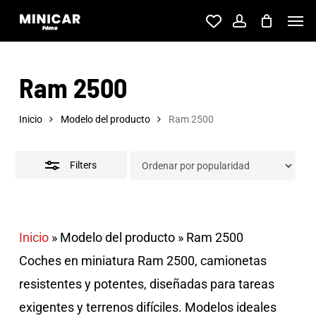
Skip
Men
account
to
Close
main
Filters
Ram 2500
content
Inicio
Modelo del producto
Ram 2500
Filters
Inicio
»
Modelo del producto
»
Ram 2500
Coches en miniatura Ram 2500, camionetas
resistentes y potentes, diseñadas para tareas
exigentes y terrenos difíciles. Modelos ideales