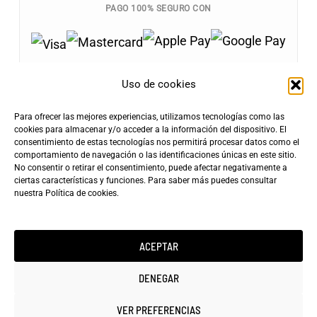
PAGO 100% SEGURO CON
Uso de cookies
Para ofrecer las mejores experiencias, utilizamos tecnologías como las
Envíos Gratis
cookies para almacenar y/o acceder a la información del dispositivo. El
+100€
consentimiento de estas tecnologías nos permitirá procesar datos como el
Tarifa de Envío
Entrega Rápida
comportamiento de navegación o las identificaciones únicas en este sitio.
4,90€
24-72h
No consentir o retirar el consentimiento, puede afectar negativamente a
ciertas características y funciones. Para saber más puedes consultar
nuestra
Política de cookies
.
ACEPTAR
Copyright ©2025 minicarfilms.com
DENEGAR
VER PREFERENCIAS