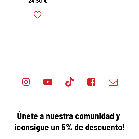
24,50
€
Instagram
Youtube
Tik
Facebook
Email
Minicar
Tok
Minicar
Minicar
Films
Films
Films
Únete a nuestra comunidad y
¡consigue
un 5% de descuento!