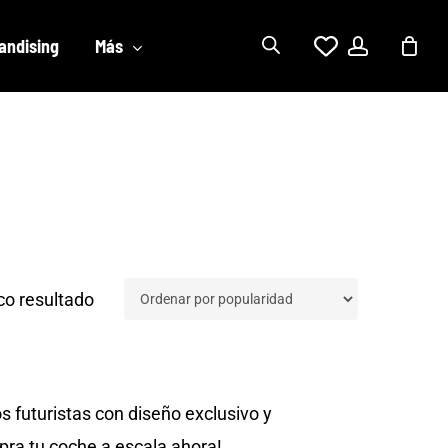
account
andising
Más
co resultado
 futuristas con diseño exclusivo y
pra tu coche a escala ahora!