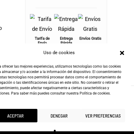
o
Tarifa de
Entrega
Envíos Gratis
Envío
Rápida
+100€
4,90€
24-72h
Uso de cookies
 ofrecer las mejores experiencias, utilizamos tecnologías como las cookies
 almacenar y/o acceder a la información del dispositivo. El consentimiento
estas tecnologías nos permitirá procesar datos como el comportamiento de
gación o las identificaciones únicas en este sitio. No consentir o retirar el
entimiento, puede afectar negativamente a ciertas características y
ciones. Para saber más puedes consultar nuestra
Política de cookies
.
ACEPTAR
DENEGAR
VER PREFERENCIAS