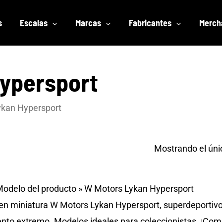
s
Escalas
Marcas
Fabricantes
Merch
ypersport
ykan Hypersport
Mostrando el úni
odelo del producto
»
W Motors Lykan Hypersport
n miniatura W Motors Lykan Hypersport, superdeportivos
nto extremo. Modelos ideales para coleccionistas. ¡Com