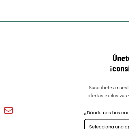
Únet
¡cons
Suscríbete a nuest
ofertas exclusivas 
book
Email
¿Dónde nos has co
ar
Minicar
Films
Selecciona una o