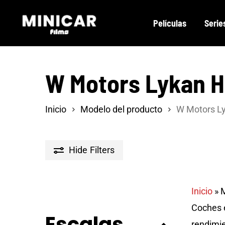
Skip
Películas
Serie
to
main
content
W Motors Lykan H
Inicio
Modelo del producto
W Motors L
Hide
Filters
Inicio
»
M
Coches e
Escalas
rendimie