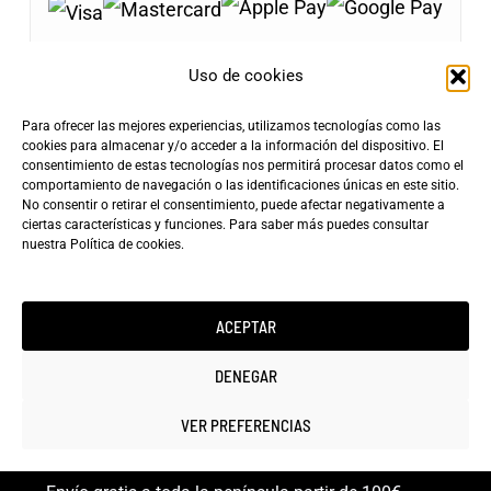
Uso de cookies
Para ofrecer las mejores experiencias, utilizamos tecnologías como las
Envíos Gratis
cookies para almacenar y/o acceder a la información del dispositivo. El
+100€
consentimiento de estas tecnologías nos permitirá procesar datos como el
Tarifa de Envío
Entrega Rápida
comportamiento de navegación o las identificaciones únicas en este sitio.
4,90€
24-72h
No consentir o retirar el consentimiento, puede afectar negativamente a
ciertas características y funciones. Para saber más puedes consultar
nuestra
Política de cookies
.
ACEPTAR
Copyright ©2025 minicarfilms.com
DENEGAR
VER PREFERENCIAS