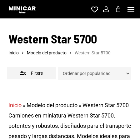
Skip
Men
account
to
Close
main
Filters
Western Star 5700
content
Inicio
Modelo del producto
Western Star 5700
Filters
Inicio
»
Modelo del producto
»
Western Star 5700
Camiones en miniatura Western Star 5700,
potentes y robustos, diseñados para el transporte
pesado y largas distancias. Modelos ideales para