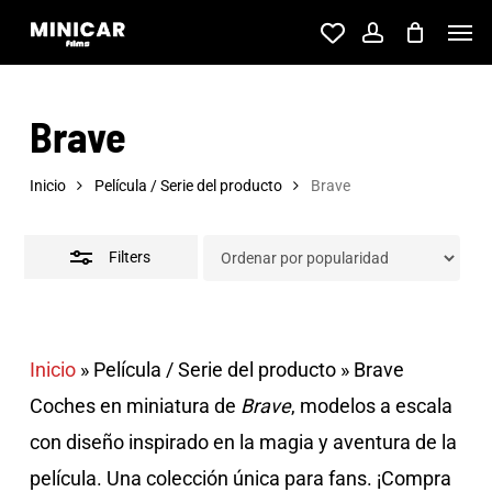
Skip
Men
account
to
Close
main
Filters
Brave
content
Inicio
Película / Serie del producto
Brave
Filters
Inicio
»
Película / Serie del producto
»
Brave
Coches en miniatura de
Brave
, modelos a escala
con diseño inspirado en la magia y aventura de la
película. Una colección única para fans. ¡Compra