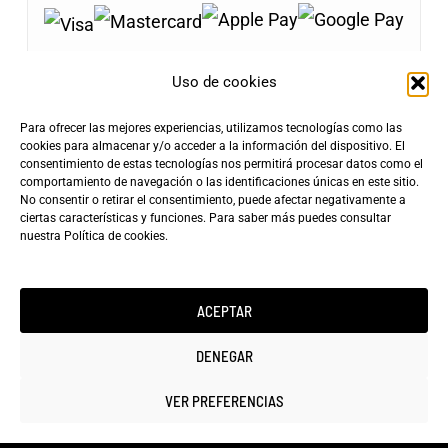
Uso de cookies
Para ofrecer las mejores experiencias, utilizamos tecnologías como las
Envíos Gratis
cookies para almacenar y/o acceder a la información del dispositivo. El
+100€
consentimiento de estas tecnologías nos permitirá procesar datos como el
Tarifa de Envío
Entrega Rápida
comportamiento de navegación o las identificaciones únicas en este sitio.
4,90€
24-72h
No consentir o retirar el consentimiento, puede afectar negativamente a
ciertas características y funciones. Para saber más puedes consultar
nuestra
Política de cookies
.
ACEPTAR
Copyright ©2025 minicarfilms.com
DENEGAR
VER PREFERENCIAS