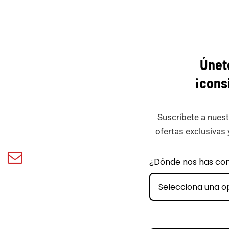
Únet
¡cons
Suscríbete a nuest
ofertas exclusivas 
book
Email
¿Dónde nos has co
ar
Minicar
Films
Selecciona una o