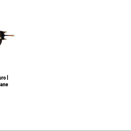
ro |
lane