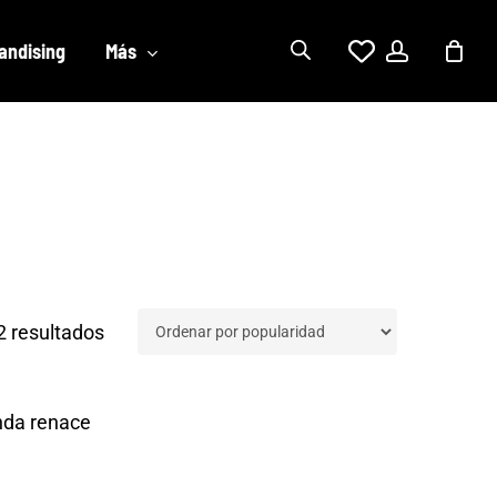
account
andising
Más
Ordenado
2 resultados
por
popularidad
enda renace