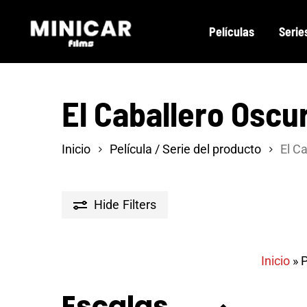
Skip
Películas
Serie
to
main
content
El Caballero Oscu
Inicio
Película / Serie del producto
El C
Hide
Filters
Inicio
»
P
Escalas