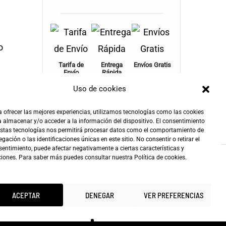
o
Tarifa de
Entrega
Envíos Gratis
Envío
Rápida
+100€
4,90€
24-72h
Uso de cookies
 ofrecer las mejores experiencias, utilizamos tecnologías como las cookies
 almacenar y/o acceder a la información del dispositivo. El consentimiento
estas tecnologías nos permitirá procesar datos como el comportamiento de
gación o las identificaciones únicas en este sitio. No consentir o retirar el
entimiento, puede afectar negativamente a ciertas características y
ciones. Para saber más puedes consultar nuestra
Política de cookies
.
ACEPTAR
DENEGAR
VER PREFERENCIAS