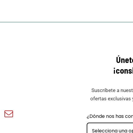
Únet
¡cons
Suscríbete a nuest
ofertas exclusivas 
book
Email
¿Dónde nos has co
ar
Minicar
Films
Selecciona una o