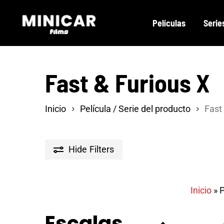
Skip
Películas
Serie
to
main
content
Fast & Furious X
Inicio
Película / Serie del producto
Fast
Hide
Filters
Inicio
»
P
Escalas