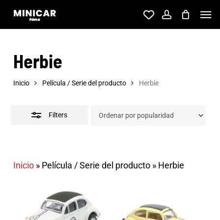
Skip
Men
account
to
Close
main
Filters
Herbie
content
Inicio
Película / Serie del producto
Herbie
Filters
Inicio
»
Película / Serie del producto
»
Herbie