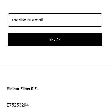
ENVIAR
Minicar Films O.E.
E75253294