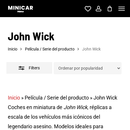
Skip
Men
account
to
Close
main
Filters
John Wick
content
Inicio
Película / Serie del producto
John Wick
Filters
Inicio
»
Película / Serie del producto
»
John Wick
Coches en miniatura de
John Wick
, réplicas a
escala de los vehículos más icónicos del
legendario asesino. Modelos ideales para