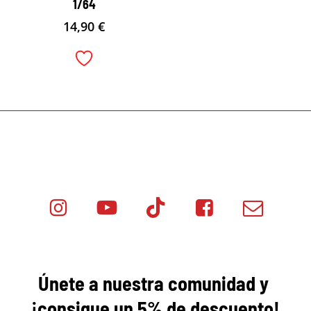
1/64
14,90
€
Instagram
Youtube
Tik
Facebook
Email
Minicar
Tok
Minicar
Minicar
Films
Films
Films
Únete a nuestra comunidad y
¡consigue
un 5% de descuento!