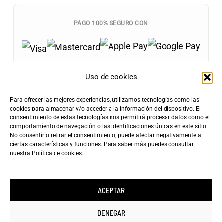
PAGO 100% SEGURO CON
Uso de cookies
Para ofrecer las mejores experiencias, utilizamos tecnologías como las
Envíos Gratis
cookies para almacenar y/o acceder a la información del dispositivo. El
+100€
consentimiento de estas tecnologías nos permitirá procesar datos como el
Tarifa de Envío
Entrega Rápida
comportamiento de navegación o las identificaciones únicas en este sitio.
4,90€
24-72h
No consentir o retirar el consentimiento, puede afectar negativamente a
ciertas características y funciones. Para saber más puedes consultar
nuestra
Política de cookies
.
ACEPTAR
Copyright ©2025 minicarfilms.com
DENEGAR