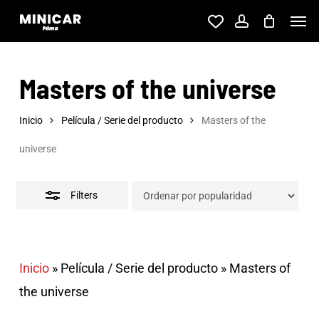
Skip
Men
account
to
Close
main
Filters
Masters of the universe
content
Inicio
Película / Serie del producto
Masters of the
universe
Filters
Inicio
»
Película / Serie del producto
»
Masters of
the universe
Coches en miniatura de
Masters of the Universe
,