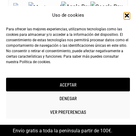
Uso de cookies
Para ofrecer las mejores experiencias, utilizamos tecnologías como las
cookies para almacenar y/o acceder a la información del dispositivo. El
consentimiento de estas tecnologías nos permitirá procesar datos como el
Envíos Gratis
comportamiento de navegación o las identificaciones únicas en este sitio.
+100€
Tarifa de Envío
Entrega Rápida
No consentir o retirar el consentimiento, puede afectar negativamente a
ciertas características y funciones. Para saber más puedes consultar
4,90€
24-72h
nuestra
Política de cookies
.
ACEPTAR
DENEGAR
Copyright ©2025 minicarfilms.com
VER PREFERENCIAS
Envío gratis a toda la península partir de 100€.