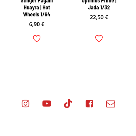
Stinger Pagani
Optimus Prime |
Huayra | Hot
Jada 1/32
Wheels 1/64
22,50
€
6,90
€
Instagram
Youtube
Tik
Facebook
Email
Minicar
Tok
Minicar
Minicar
Films
Films
Films