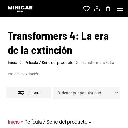
Skip
Men
account
to
Close
main
Filters
Transformers 4: La era
content
de la extinción
Inicio
Película / Serie del producto
Transformers 4: La
era de la extinción
Filters
Inicio
»
Película / Serie del producto
»