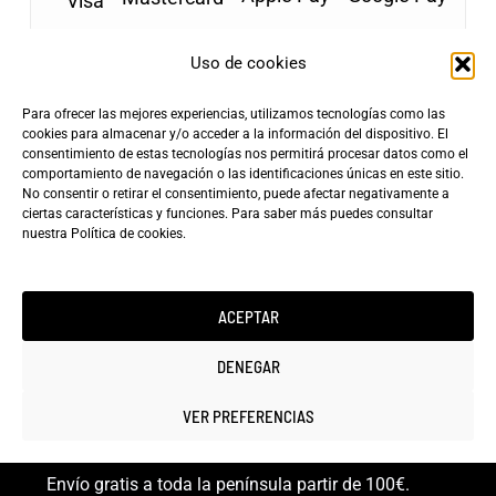
Uso de cookies
Para ofrecer las mejores experiencias, utilizamos tecnologías como las
Envíos Gratis
cookies para almacenar y/o acceder a la información del dispositivo. El
+100€
consentimiento de estas tecnologías nos permitirá procesar datos como el
Tarifa de Envío
Entrega Rápida
comportamiento de navegación o las identificaciones únicas en este sitio.
4,90€
24-72h
No consentir o retirar el consentimiento, puede afectar negativamente a
ciertas características y funciones. Para saber más puedes consultar
nuestra
Política de cookies
.
ACEPTAR
Copyright ©2025 minicarfilms.com
DENEGAR
VER PREFERENCIAS
Envío gratis a toda la península partir de 100€.