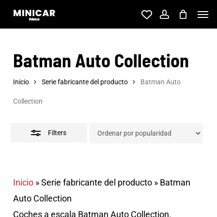
Skip
Men
account
to
Close
main
Filters
Batman Auto Collection
content
Inicio
Serie fabricante del producto
Batman Auto
Collection
Filters
Inicio
»
Serie fabricante del producto
»
Batman
Auto Collection
Coches a escala Batman Auto Collection.