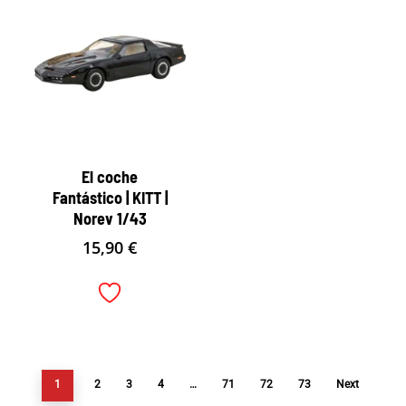
El coche
Fantástico | KITT |
Norev 1/43
15,90
€
1
2
3
4
…
71
72
73
Next