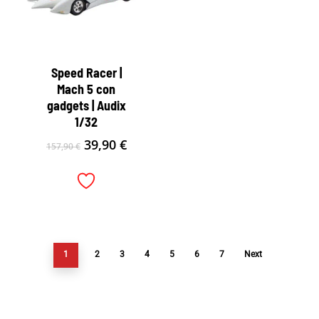
Speed Racer |
Mach 5 con
gadgets | Audix
1/32
El
El
39,90
€
157,90
€
precio
precio
original
actual
era:
es:
157,90 €.
39,90 €.
1
2
3
4
5
6
7
Next