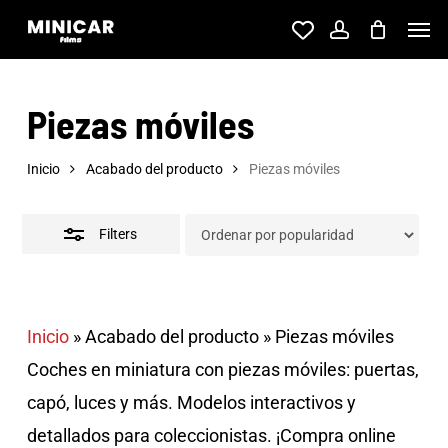
Skip
Men
account
to
Close
main
Filters
Piezas móviles
content
Inicio
Acabado del producto
Piezas móviles
Filters
Inicio
»
Acabado del producto
»
Piezas móviles
Coches en miniatura con piezas móviles: puertas,
capó, luces y más. Modelos interactivos y
detallados para coleccionistas. ¡Compra online