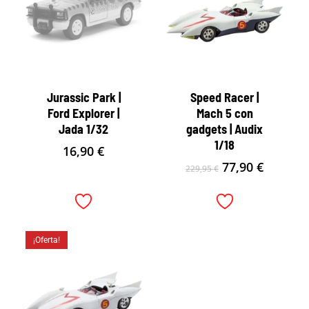
Jurassic Park |
Speed Racer |
Ford Explorer |
Mach 5 con
Jada 1/32
gadgets | Audix
1/18
16,90
€
El
El
77,90
€
229,95
€
precio
precio
original
actual
era:
es:
229,95 €.
77,90 €.
¡Oferta!