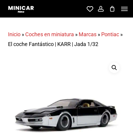
Skip
Men
account
to
main
content
Inicio
»
Coches en miniatura
»
Marcas
»
Pontiac
»
El coche Fantástico | KARR | Jada 1/32