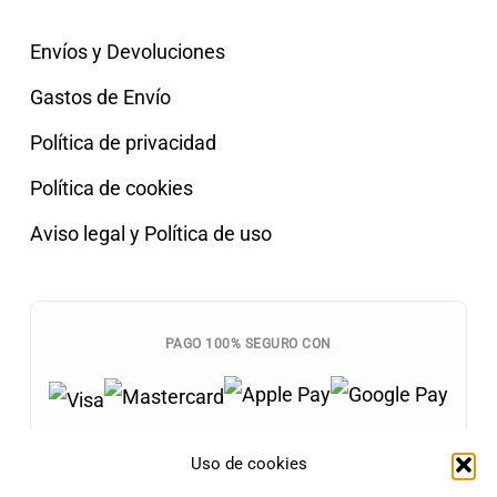
Envíos y Devoluciones
Gastos de Envío
Política de privacidad
Política de cookies
Aviso legal y Política de uso
PAGO 100% SEGURO CON
Uso de cookies