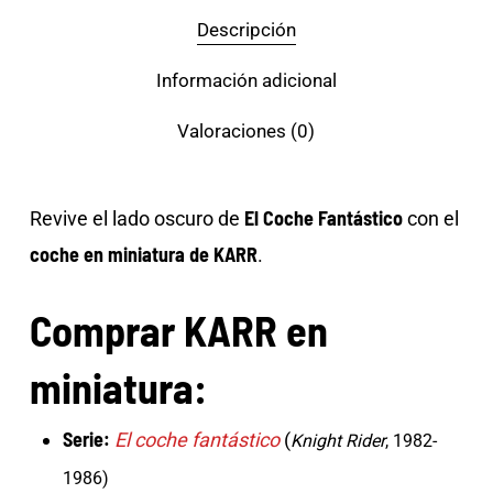
Descripción
Información adicional
Valoraciones (0)
El Coche Fantástico
Revive el lado oscuro de
con el
coche en miniatura de KARR
.
Comprar KARR en
miniatura:
Serie:
El coche fantástico
(
Knight Rider
, 1982-
1986)