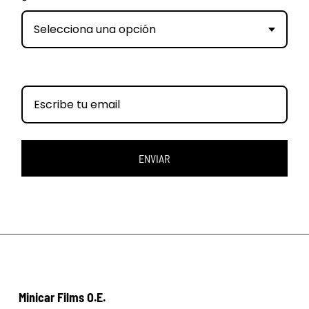
Selecciona una opción
ENVIAR
Minicar Films O.E.