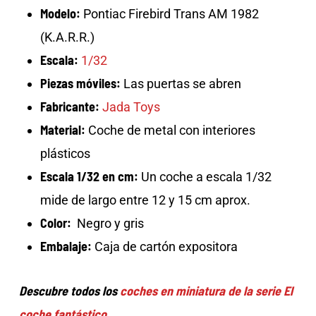
Modelo:
Pontiac Firebird Trans AM 1982
(K.A.R.R.)
Escala:
1/32
Piezas móviles:
Las puertas se abren
Fabricante:
Jada Toys
Material:
Coche de metal con interiores
plásticos
Escala 1/32 en cm:
Un coche a escala 1/32
mide de largo entre 12 y 15 cm aprox.
Color:
Negro y gris
Embalaje:
Caja de cartón expositora
Descubre todos los
coches en miniatura de la serie El
coche fantástico
.