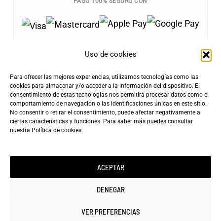
PAGO 100% SEGURO CON
Uso de cookies
Para ofrecer las mejores experiencias, utilizamos tecnologías como las
Envíos Gratis
cookies para almacenar y/o acceder a la información del dispositivo. El
+100€
consentimiento de estas tecnologías nos permitirá procesar datos como el
Tarifa de Envío
Entrega Rápida
comportamiento de navegación o las identificaciones únicas en este sitio.
4,90€
24-72h
No consentir o retirar el consentimiento, puede afectar negativamente a
ciertas características y funciones. Para saber más puedes consultar
nuestra
Política de cookies
.
ACEPTAR
Copyright ©2025 minicarfilms.com
DENEGAR
VER PREFERENCIAS