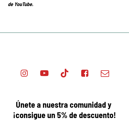
de YouTube.
Instagram
Youtube
Tik
Facebook
Email
Minicar
Tok
Minicar
Minicar
Films
Films
Films
Únete a nuestra comunidad y
¡consigue
un 5% de descuento!