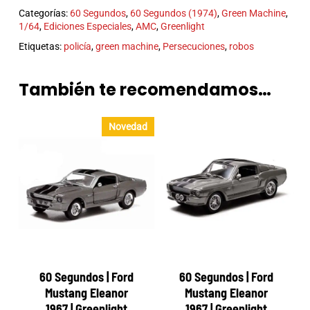
Categorías:
60 Segundos
,
60 Segundos (1974)
,
Green Machine
,
1/64
,
Ediciones Especiales
,
AMC
,
Greenlight
Etiquetas:
policía
,
green machine
,
Persecuciones
,
robos
También te recomendamos…
Novedad
60 Segundos | Ford
60 Segundos | Ford
Mustang Eleanor
Mustang Eleanor
1967 | Greenlight
1967 | Greenlight