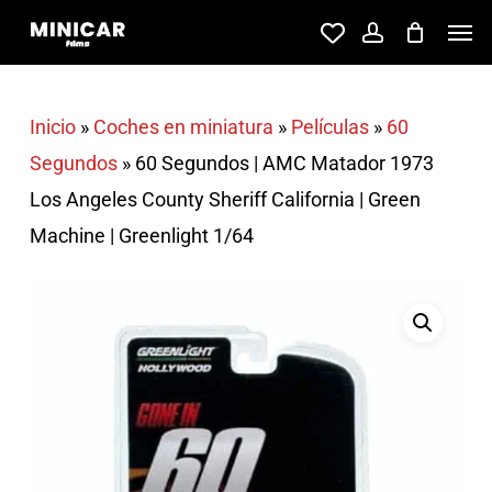
Skip
Men
account
to
main
content
Inicio
»
Coches en miniatura
»
Películas
»
60
Segundos
»
60 Segundos | AMC Matador 1973
Los Angeles County Sheriff California | Green
Machine | Greenlight 1/64