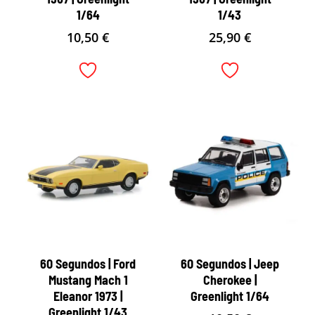
1/64
1/43
10,50
€
25,90
€
60 Segundos | Ford
60 Segundos | Jeep
Mustang Mach 1
Cherokee |
Eleanor 1973 |
Greenlight 1/64
Greenlight 1/43