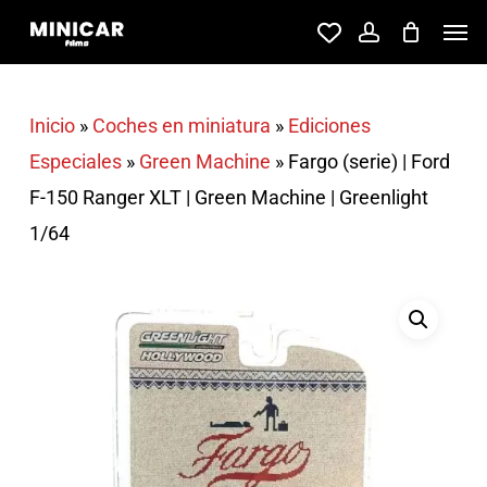
Skip
Men
account
to
main
content
Inicio
»
Coches en miniatura
»
Ediciones
Especiales
»
Green Machine
»
Fargo (serie) | Ford
F-150 Ranger XLT | Green Machine | Greenlight
1/64