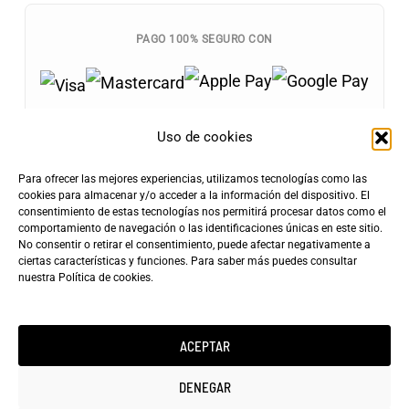
PAGO 100% SEGURO CON
Uso de cookies
Para ofrecer las mejores experiencias, utilizamos tecnologías como las
Envíos Gratis
cookies para almacenar y/o acceder a la información del dispositivo. El
+100€
consentimiento de estas tecnologías nos permitirá procesar datos como el
Tarifa de Envío
Entrega Rápida
comportamiento de navegación o las identificaciones únicas en este sitio.
4,90€
24-72h
No consentir o retirar el consentimiento, puede afectar negativamente a
ciertas características y funciones. Para saber más puedes consultar
nuestra
Política de cookies
.
ACEPTAR
Copyright ©2025 minicarfilms.com
DENEGAR