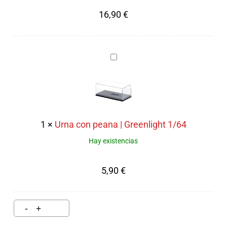
XLT
16,90
€
|
Green
Machine
Urna
|
con
Greenlight
peana
1/64
|
Greenlight
1
×
Urna con peana | Greenlight 1/64
1/64
Hay existencias
5,90
€