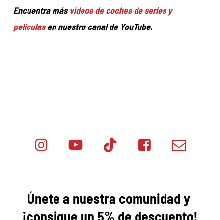
Encuentra más
vídeos de coches de series y
películas
en nuestro canal de YouTube.
Instagram
Youtube
Tik
Facebook
Email
Minicar
Tok
Minicar
Minicar
Films
Films
Films
Únete a nuestra comunidad y
¡consigue
un 5% de descuento!