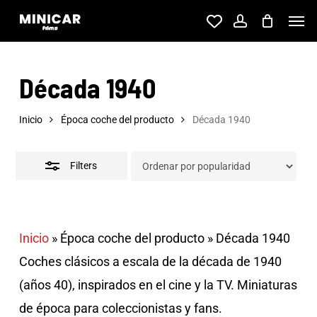
Skip
Men
account
to
Close
main
Filters
Década 1940
content
Inicio
Época coche del producto
Década 1940
Filters
Inicio
»
Época coche del producto
»
Década 1940
Coches clásicos a escala de la década de 1940
(años 40), inspirados en el cine y la TV. Miniaturas
de época para coleccionistas y fans.