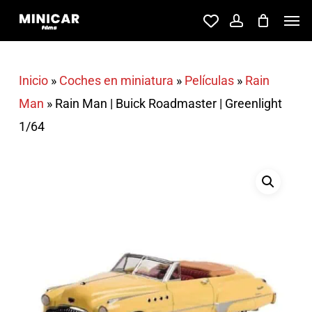
Skip
Men
account
to
main
content
Inicio
»
Coches en miniatura
»
Películas
»
Rain
Man
»
Rain Man | Buick Roadmaster | Greenlight
1/64