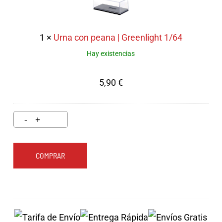
peana
|
Greenlight
1
×
Urna con peana | Greenlight 1/64
1/64
Hay existencias
5,90
€
COMPRAR