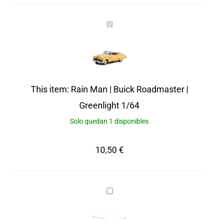
Rain
Man
|
Buick
Roadmaster
This item:
Rain Man | Buick Roadmaster |
|
Greenlight 1/64
Greenlight
Solo quedan 1 disponibles
1/64
10,50
€
Urna
con