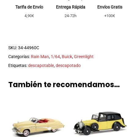
Tarifa de Envío
Entrega Rápida
Envíos Gratis
4,90€
24-72h
+100€
SKU:
34-44960C
Categorías:
Rain Man
,
1/64
,
Buick
,
Greenlight
Etiquetas:
descapotable
,
descapotado
También te recomendamos…