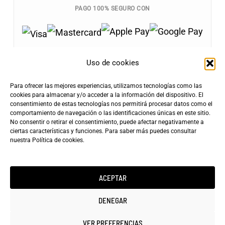
PAGO 100% SEGURO CON
Uso de cookies
Para ofrecer las mejores experiencias, utilizamos tecnologías como las
Envíos Gratis
cookies para almacenar y/o acceder a la información del dispositivo. El
+100€
consentimiento de estas tecnologías nos permitirá procesar datos como el
Tarifa de Envío
Entrega Rápida
comportamiento de navegación o las identificaciones únicas en este sitio.
4,90€
24-72h
No consentir o retirar el consentimiento, puede afectar negativamente a
ciertas características y funciones. Para saber más puedes consultar
nuestra
Política de cookies
.
ACEPTAR
Copyright ©2025 minicarfilms.com
DENEGAR
VER PREFERENCIAS