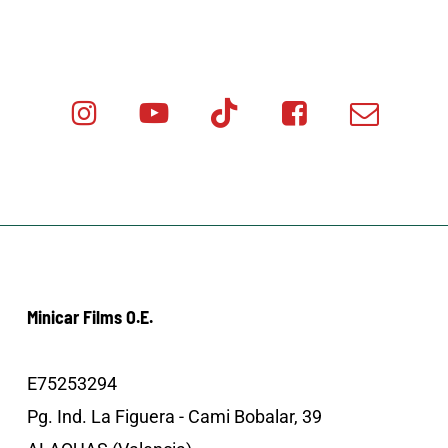
Instagram
Youtube
Tik
Facebook
Email
Minicar
Tok
Minicar
Minicar
Films
Films
Films
Minicar Films O.E.
E75253294
Pg. Ind. La Figuera - Cami Bobalar, 39