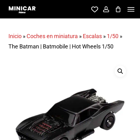
Skip
Men
account
to
main
content
Inicio
»
Coches en miniatura
»
Escalas
»
1/50
»
The Batman | Batmobile | Hot Wheels 1/50