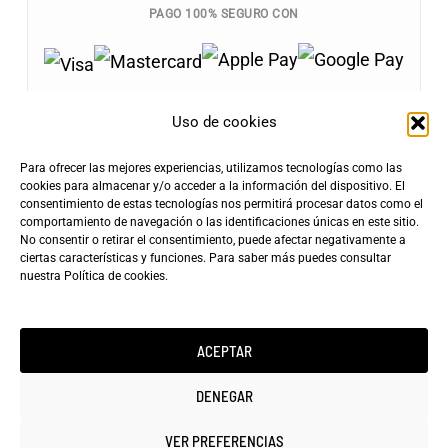
PAGO 100% SEGURO CON
Uso de cookies
Para ofrecer las mejores experiencias, utilizamos tecnologías como las
Envíos Gratis
cookies para almacenar y/o acceder a la información del dispositivo. El
+100€
consentimiento de estas tecnologías nos permitirá procesar datos como el
Tarifa de Envío
Entrega Rápida
comportamiento de navegación o las identificaciones únicas en este sitio.
4,90€
24-72h
No consentir o retirar el consentimiento, puede afectar negativamente a
ciertas características y funciones. Para saber más puedes consultar
nuestra
Política de cookies
.
ACEPTAR
Copyright ©2025 minicarfilms.com
DENEGAR
VER PREFERENCIAS