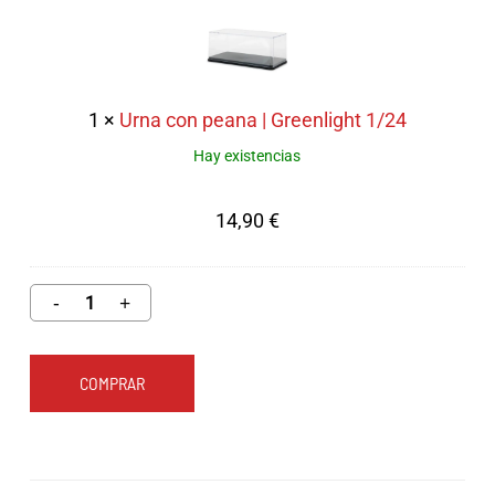
con
1/64
peana
|
Greenlight
1
×
Urna con peana | Greenlight 1/24
1/24
Hay existencias
14,90
€
COMPRAR