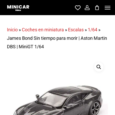
Skip
Men
account
to
main
content
Inicio
»
Coches en miniatura
»
Escalas
»
1/64
»
James Bond Sin tiempo para morir | Aston Martin
DBS | MiniGT 1/64