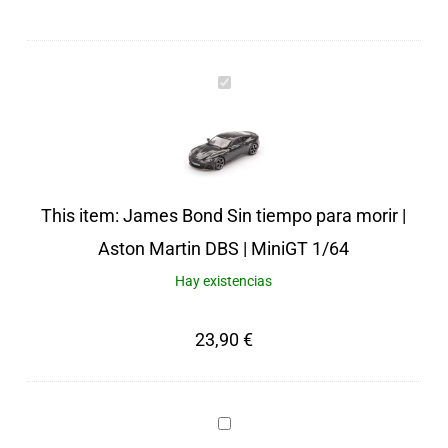
James
Bond
Sin
tiempo
para
This item:
James Bond Sin tiempo para morir |
morir
Aston Martin DBS | MiniGT 1/64
|
Hay existencias
Aston
23,90
€
Martin
DBS
|
Urna
MiniGT