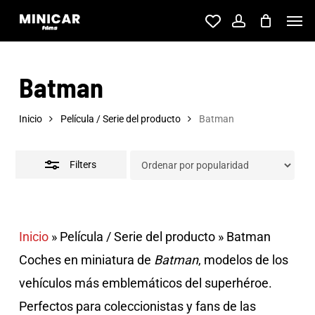
Skip
Men
account
to
Close
main
Filters
Batman
content
Inicio
Película / Serie del producto
Batman
Filters
Inicio
»
Película / Serie del producto
»
Batman
Coches en miniatura de
Batman
, modelos de los
vehículos más emblemáticos del superhéroe.
Perfectos para coleccionistas y fans de las