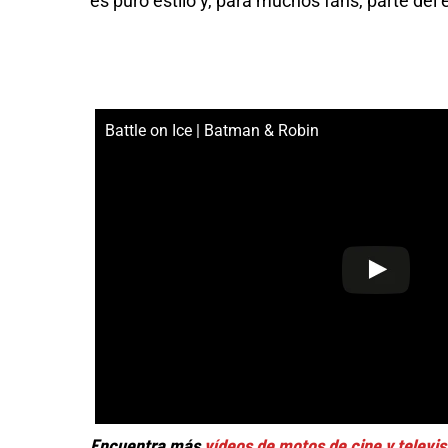
es puro estilo y, para muchos fans, parte del
Battle on Ice | Batman & Robin
Encuentra más
vídeos de motos de cine y televis