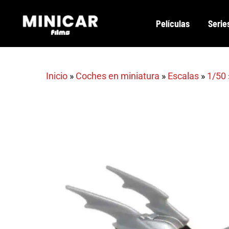
Skip
Películas
Serie
to
main
content
Inicio
»
Coches en miniatura
»
Escalas
»
1/50