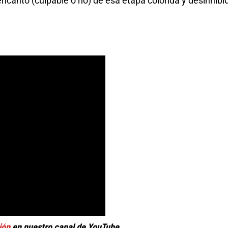
 encanto (culpable o no) de esa etapa colorida y desinhibi
ión
en nuestro canal de YouTube.