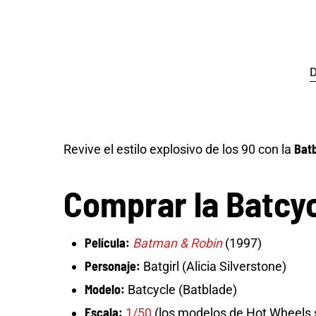
D
Batb
Revive el estilo explosivo de los 90 con la
Comprar la Batcyc
Película:
Batman & Robin
(1997)
Personaje:
Batgirl (Alicia Silverstone)
Modelo:
Batcycle (Batblade)
Escala:
1/50
(los modelos de Hot Wheels s