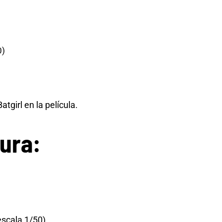
0)
atgirl en la película.
tura:
escala 1/50)