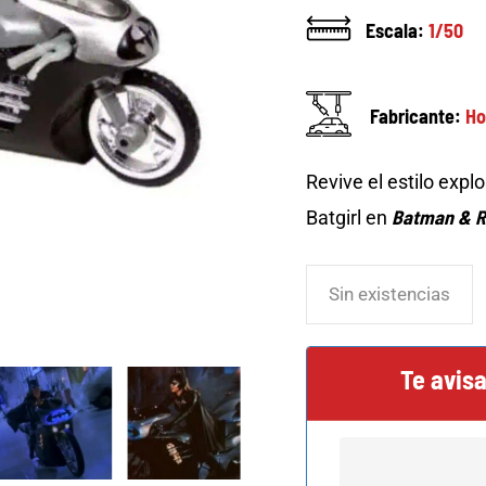
Escala:
1/50
Fabricante:
Ho
Revive el estilo expl
Batman & R
Batgirl en
Sin existencias
Te avis