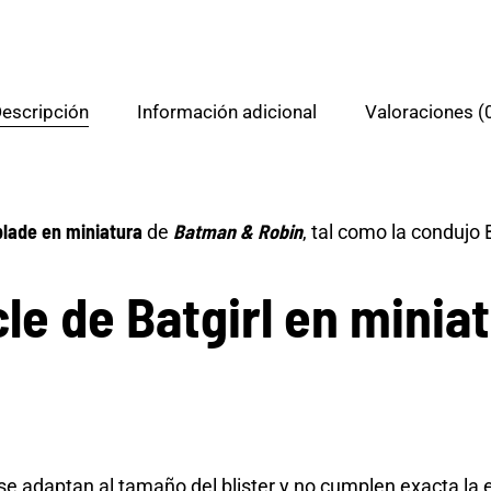
escripción
Información adicional
Valoraciones (
lade en miniatura
Batman & Robin
de
, tal como la condujo B
le de Batgirl en minia
e adaptan al tamaño del blister y no cumplen exacta la 