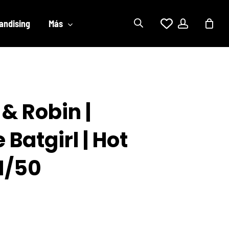
account
andising
Más
& Robin |
 Batgirl | Hot
1/50