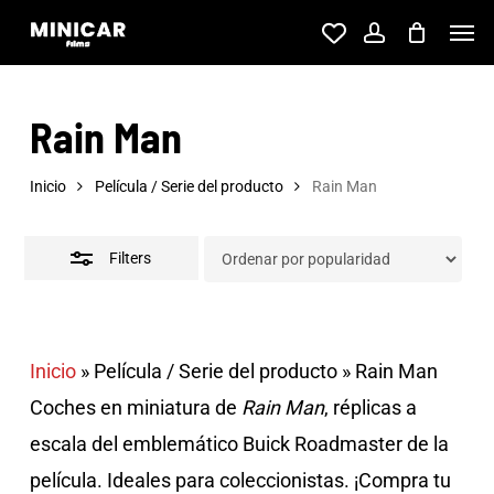
Skip
Men
account
to
Close
main
Filters
Rain Man
content
Inicio
Película / Serie del producto
Rain Man
Filters
Inicio
»
Película / Serie del producto
»
Rain Man
Coches en miniatura de
Rain Man
, réplicas a
escala del emblemático Buick Roadmaster de la
película. Ideales para coleccionistas. ¡Compra tu