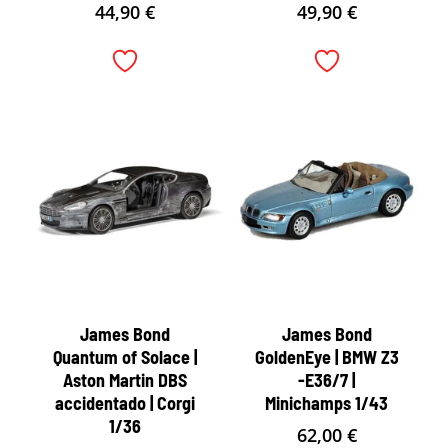
44,90
€
49,90
€
James Bond
James Bond
Quantum of Solace |
GoldenEye | BMW Z3
Aston Martin DBS
-E36/7 |
accidentado | Corgi
Minichamps 1/43
1/36
62,00
€