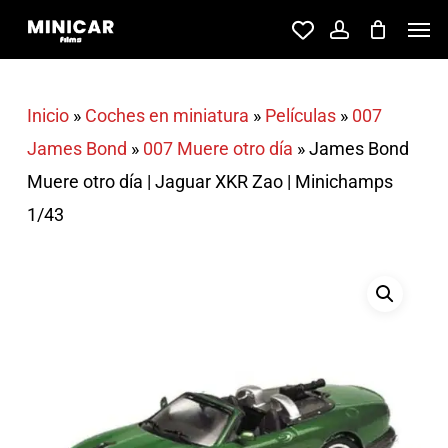
Skip
Men
account
to
main
content
Inicio
»
Coches en miniatura
»
Películas
»
007
James Bond
»
007 Muere otro día
»
James Bond
Muere otro día | Jaguar XKR Zao | Minichamps
1/43