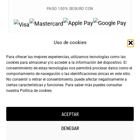
PAGO 100% SEGURO CON
Uso de cookies
Para ofrecer las mejores experiencias, utilizamos tecnologías como las
Envíos Gratis
cookies para almacenar y/o acceder a la información del dispositivo. El
+100€
consentimiento de estas tecnologías nos permitirá procesar datos como el
Tarifa de Envío
Entrega Rápida
comportamiento de navegación o las identificaciones únicas en este sitio.
4,90€
24-72h
No consentir o retirar el consentimiento, puede afectar negativamente a
ciertas características y funciones. Para saber más puedes consultar
nuestra
Política de cookies
.
ACEPTAR
Copyright ©2025 minicarfilms.com
DENEGAR