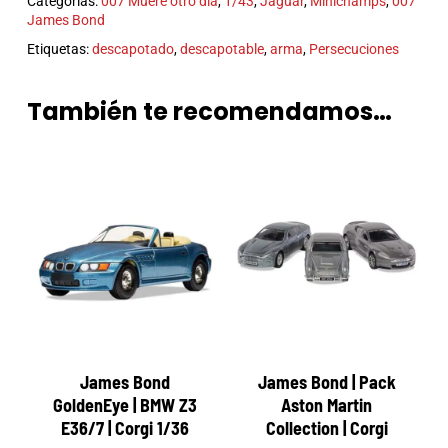
Categorías:
007 Muere otro día
,
1/43
,
Jaguar
,
Minichamps
,
007
James Bond
Etiquetas:
descapotado
,
descapotable
,
arma
,
Persecuciones
También te recomendamos…
James Bond
James Bond | Pack
GoldenEye | BMW Z3
Aston Martin
E36/7 | Corgi 1/36
Collection | Corgi