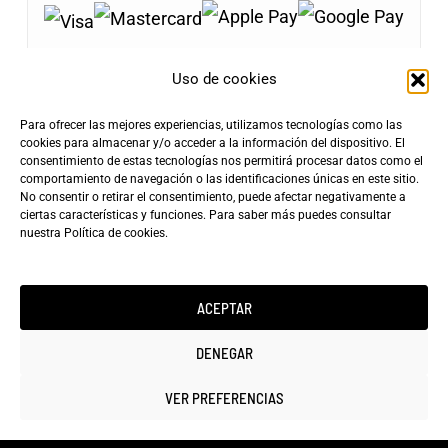
Uso de cookies
Para ofrecer las mejores experiencias, utilizamos tecnologías como las
Envíos Gratis
cookies para almacenar y/o acceder a la información del dispositivo. El
+100€
consentimiento de estas tecnologías nos permitirá procesar datos como el
Tarifa de Envío
Entrega Rápida
comportamiento de navegación o las identificaciones únicas en este sitio.
4,90€
24-72h
No consentir o retirar el consentimiento, puede afectar negativamente a
ciertas características y funciones. Para saber más puedes consultar
nuestra
Política de cookies
.
ACEPTAR
Copyright ©2025 minicarfilms.com
DENEGAR
VER PREFERENCIAS