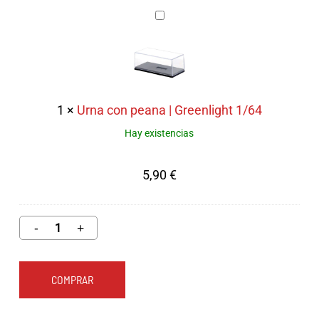
|
Urna
Hot
con
Wheels
peana
Premium
|
1/64
Greenlight
1
×
Urna con peana | Greenlight 1/64
1/64
Hay existencias
5,90
€
COMPRAR