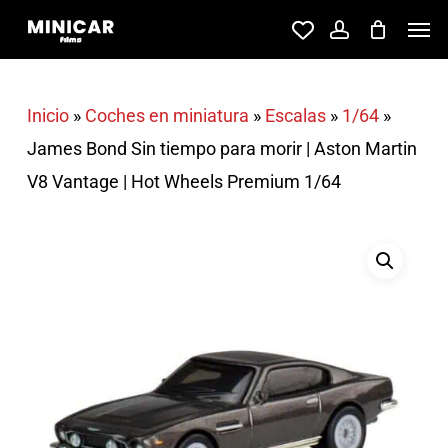
Skip
Men
account
to
main
content
Inicio
»
Coches en miniatura
»
Escalas
»
1/64
»
James Bond Sin tiempo para morir | Aston Martin
V8 Vantage | Hot Wheels Premium 1/64