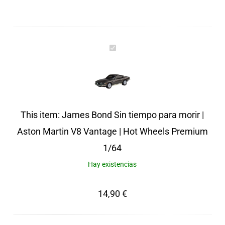
James
Bond
Sin
tiempo
para
This item:
James Bond Sin tiempo para morir |
morir
Aston Martin V8 Vantage | Hot Wheels Premium
|
1/64
Aston
Hay existencias
Martin
14,90
€
V8
Vantage