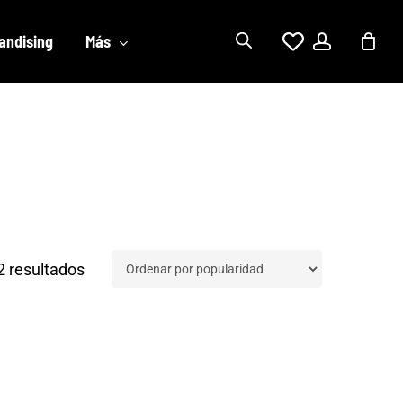
account
andising
Más
Ordenado
2 resultados
por
popularidad