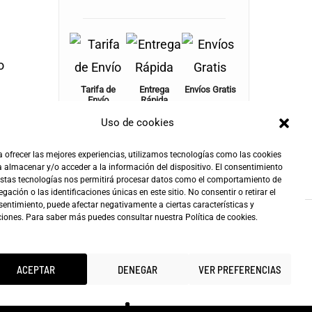
o
Tarifa de
Entrega
Envíos Gratis
Envío
Rápida
+100€
4,90€
24-72h
Uso de cookies
 ofrecer las mejores experiencias, utilizamos tecnologías como las cookies
 almacenar y/o acceder a la información del dispositivo. El consentimiento
estas tecnologías nos permitirá procesar datos como el comportamiento de
gación o las identificaciones únicas en este sitio. No consentir o retirar el
entimiento, puede afectar negativamente a ciertas características y
ciones. Para saber más puedes consultar nuestra
Política de cookies
.
ACEPTAR
DENEGAR
VER PREFERENCIAS