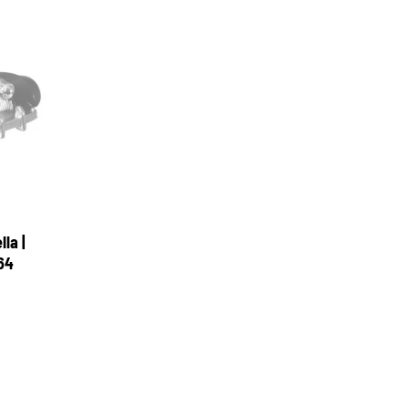
la |
64