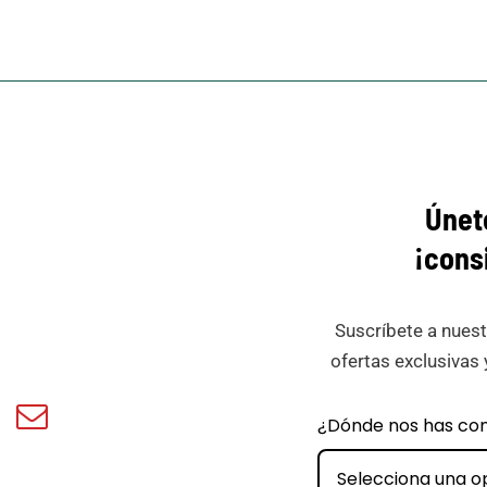
Únet
¡cons
Suscríbete a nuest
ofertas exclusivas 
book
Email
¿Dónde nos has co
ar
Minicar
Films
Selecciona una o