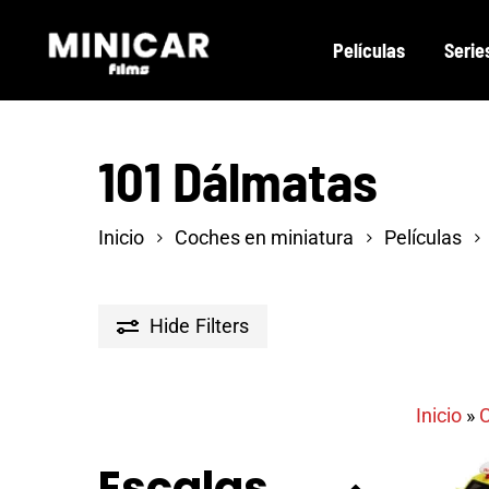
Skip
Películas
Serie
to
main
content
101 Dálmatas
Inicio
Coches en miniatura
Películas
Hide
Filters
Inicio
»
C
Escalas