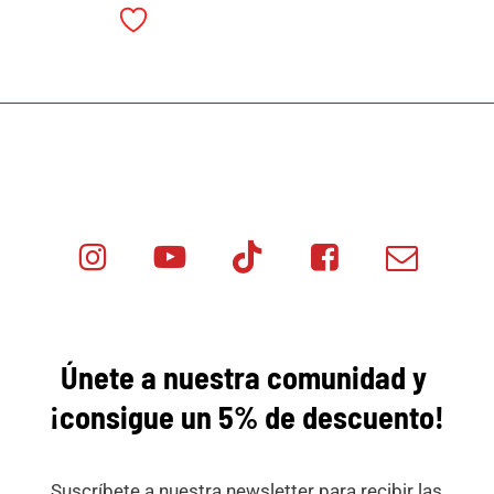
Instagram
Youtube
Tik
Facebook
Email
Minicar
Tok
Minicar
Minicar
Films
Films
Films
Únete a nuestra comunidad y
¡consigue
un 5% de descuento!
Suscríbete a nuestra newsletter para recibir las