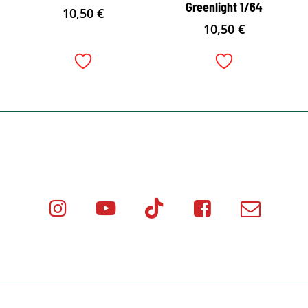
Greenlight 1/64
10,50
€
10,50
€
Instagram
Youtube
Tik
Facebook
Email
Minicar
Tok
Minicar
Minicar
Films
Films
Films