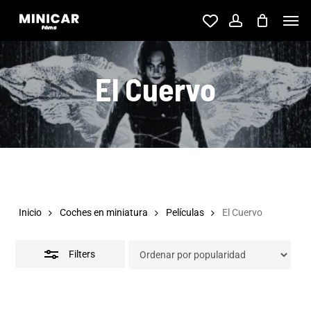
Skip
Men
account
to
Close
main
Filters
El Cuervo
content
Inicio
Coches en miniatura
Películas
El Cuervo
Filters