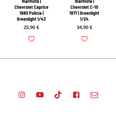
marmota |
marmota |
Chevrolet Caprice
Chevrolet C-10
1980 Policía |
1971 | Greenlight
Greenlight 1/43
1/24
25,90
€
34,90
€
Instagram
Youtube
Tik
Facebook
Email
Minicar
Tok
Minicar
Minicar
Films
Films
Films