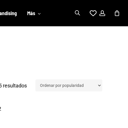
account
andising
Más
Ordenado
5 resultados
por
popularidad
2