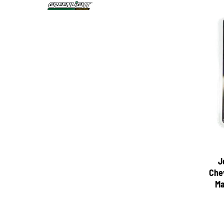
J
Chev
Ma