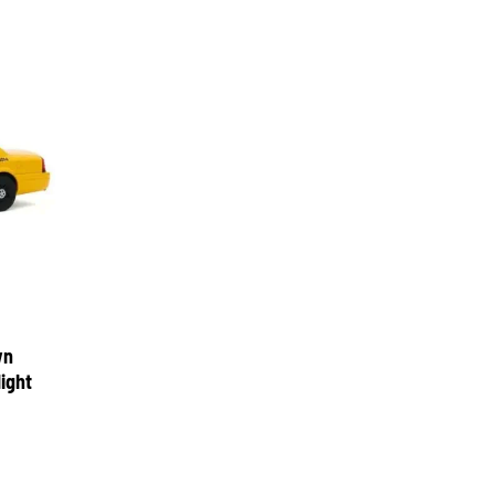
wn
light