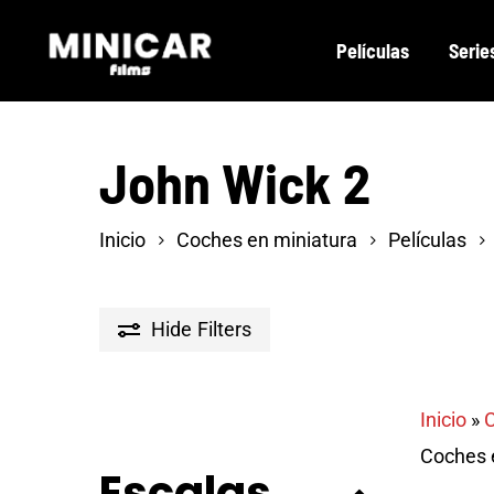
Skip
Películas
Serie
to
main
content
John Wick 2
Inicio
Coches en miniatura
Películas
Hide
Filters
Inicio
»
C
Coches e
Escalas