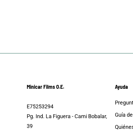
Minicar Films O.E.
Ayuda
Pregunt
E75253294
Guía de
Pg. Ind. La Figuera - Cami Bobalar,
39
Quiéne