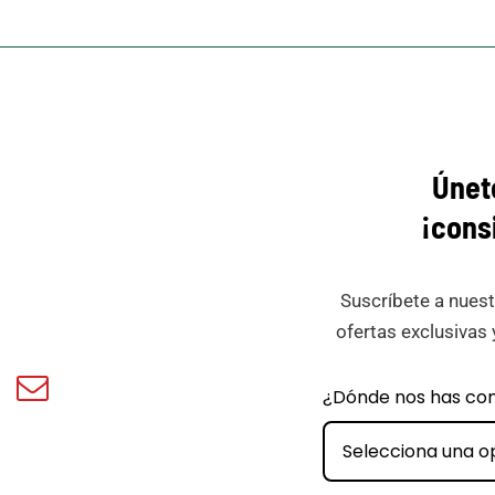
Únet
¡cons
Suscríbete a nuest
ofertas exclusivas 
book
Email
¿Dónde nos has co
ar
Minicar
Films
Selecciona una o