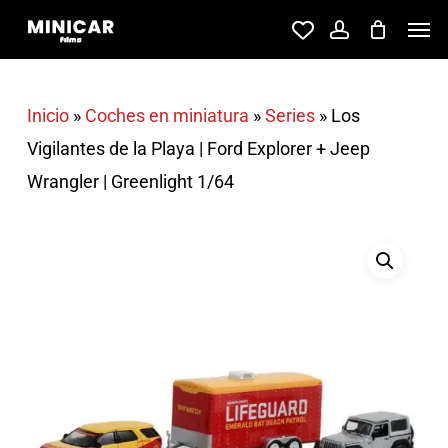
Skip
Men
account
to
main
content
Inicio
»
Coches en miniatura
»
Series
»
Los
Vigilantes de la Playa | Ford Explorer + Jeep
Wrangler | Greenlight 1/64