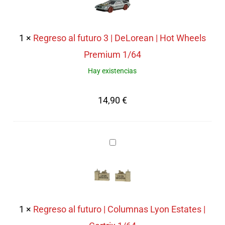
futuro
3
|
1
×
Regreso al futuro 3 | DeLorean | Hot Wheels
DeLorean
Premium 1/64
|
Hay existencias
Hot
14,90
€
Wheels
Premium
1/64
Regreso
al
futuro
|
Columnas
1
×
Regreso al futuro | Columnas Lyon Estates |