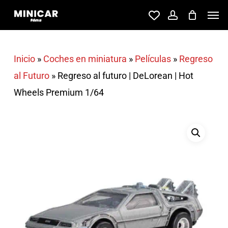
Skip
Men
account
to
main
content
Inicio
»
Coches en miniatura
»
Películas
»
Regreso
al Futuro
»
Regreso al futuro | DeLorean | Hot
Wheels Premium 1/64