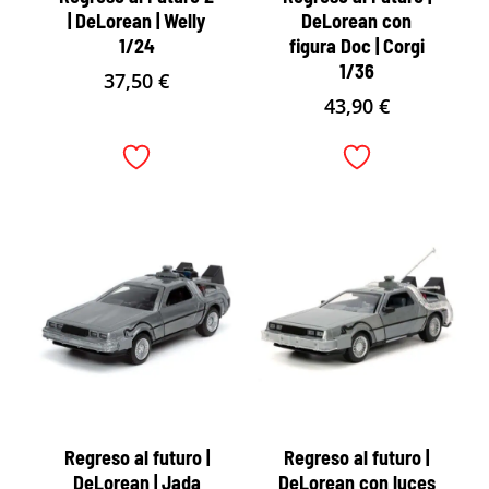
| DeLorean | Welly
DeLorean con
1/24
figura Doc | Corgi
1/36
37,50
€
43,90
€
Regreso al futuro |
Regreso al futuro |
DeLorean | Jada
DeLorean con luces