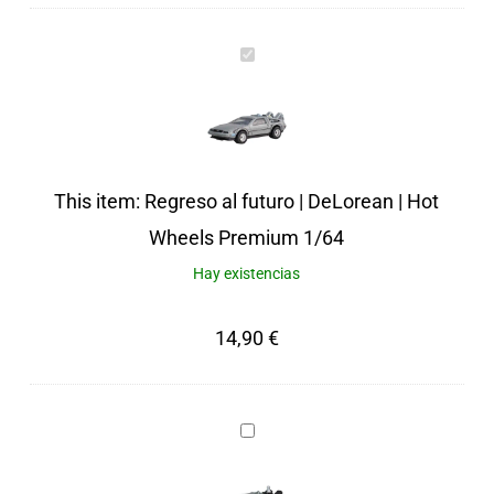
Regreso
al
futuro
|
DeLorean
This item:
Regreso al futuro | DeLorean | Hot
|
Wheels Premium 1/64
Hot
Hay existencias
Wheels
14,90
€
Premium
1/64
Regreso
al