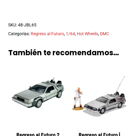
SKU:
48-JBL65
Categorías:
Regreso al Futuro
,
1/64
,
Hot Wheels
,
DMC
También te recomendamos…
Regreso al Futuro 2
Regreso al Futuro |