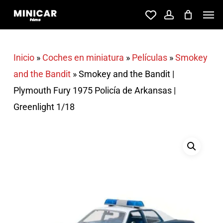
Skip
Men
account
to
main
content
Inicio
»
Coches en miniatura
»
Películas
»
Smokey
and the Bandit
»
Smokey and the Bandit |
Plymouth Fury 1975 Policía de Arkansas |
Greenlight 1/18