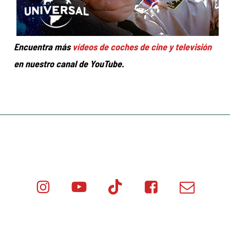
Encuentra más
vídeos de coches de cine y televisión
en nuestro canal de YouTube.
Instagram
Youtube
Tik
Facebook
Email
Minicar
Tok
Minicar
Minicar
Films
Films
Films