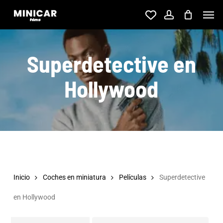
Skip
Men
account
to
Close
main
Filters
Superdetective en
content
Hollywood
Inicio
Coches en miniatura
Películas
Superdetective
en Hollywood