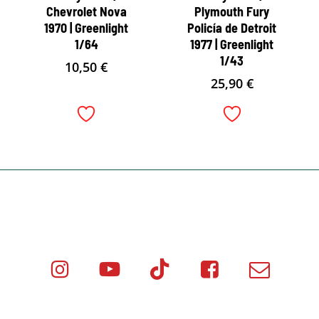
Chevrolet Nova
Plymouth Fury
1970 | Greenlight
Policía de Detroit
1/64
1977 | Greenlight
1/43
10,50
€
25,90
€
Instagram
Youtube
Tik
Facebook
Email
Minicar
Tok
Minicar
Minicar
Films
Films
Films