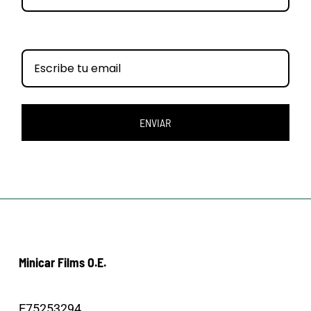
ENVIAR
Minicar Films O.E.
E75253294