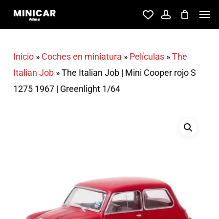
Skip
Men
account
to
main
content
Inicio
»
Coches en miniatura
»
Películas
»
The
Italian Job
»
The Italian Job | Mini Cooper rojo S
1275 1967 | Greenlight 1/64