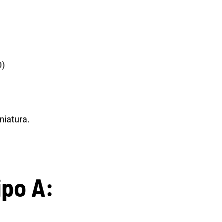
0)
niatura.
ipo A: