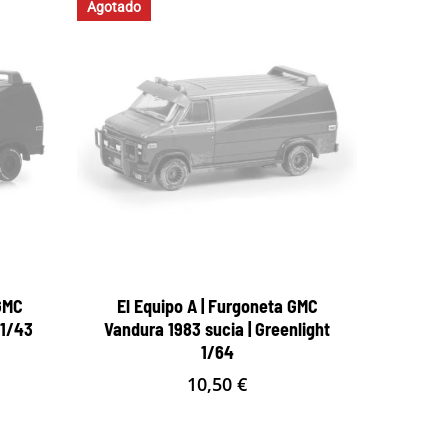
Agotado
 GMC
El Equipo A | Furgoneta GMC
 1/43
Vandura 1983 sucia | Greenlight
1/64
10,50
€