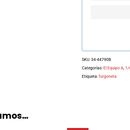
SKU:
34-44790B
Categorías:
El Equipo A
,
1/
Etiqueta:
furgoneta
damos…