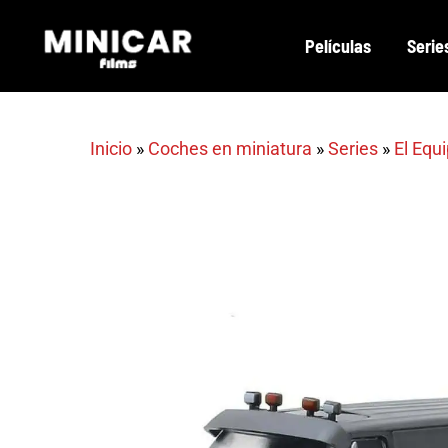
Skip
Películas
Serie
to
main
content
Inicio
»
Coches en miniatura
»
Series
»
El Equ