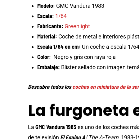
Modelo:
GMC Vandura 1983
Escala:
1/64
Fabricante:
Greenlight
Material:
Coche de metal e interiores plás
Escala 1/64 en cm:
Un coche a escala 1/64 
Color:
Negro y gris con raya roja
Embalaje:
Blister sellado con imagen temá
Descubre todos los
coches en miniatura de la ser
La furgoneta e
GMC Vandura 1983
La
es uno de los coches más 
El Equipo A
de televisión
(
The A-Team
, 1983-1