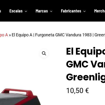
s
Escalas
Marcas
Fabricantes
Merch
ipo A
»
El Equipo A | Furgoneta GMC Vandura 1983 | Green
El Equip
GMC Van
Greenlig
10,50
€