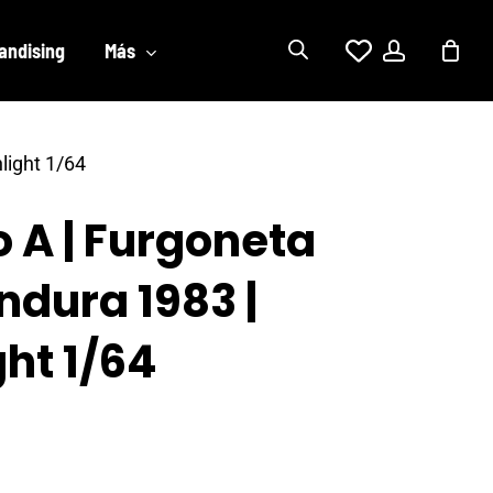
account
andising
Más
light 1/64
o A | Furgoneta
dura 1983 |
ht 1/64