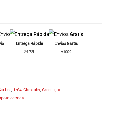
vío
Entrega Rápida
Envíos Gratis
24-72h
+100€
 Coches
,
1/64
,
Chevrolet
,
Greenlight
apota cerrada