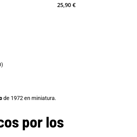
25,90
€
0)
o
de 1972 en miniatura.
cos por los