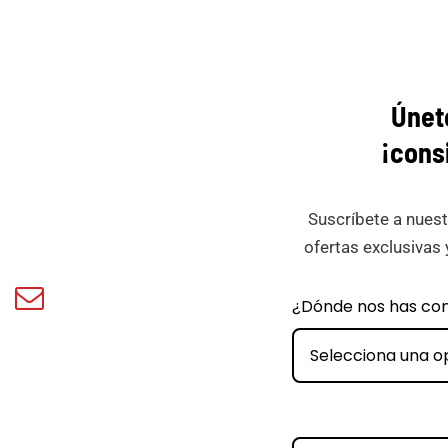
Únet
¡cons
Suscríbete a nuest
ofertas exclusivas 
book
Email
¿Dónde nos has co
ar
Minicar
Films
Selecciona una o