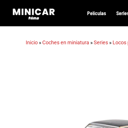
Skip
Películas
Serie
to
main
content
Inicio
»
Coches en miniatura
»
Series
»
Locos 